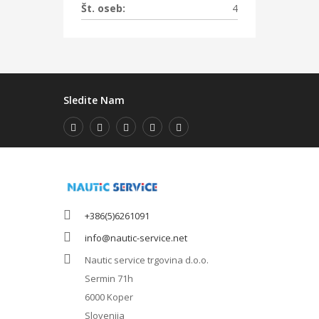
Št. oseb:
4
Sledite Nam
+386(5)6261091
info@nautic-service.net
Nautic service trgovina d.o.o.
Sermin 71h
6000 Koper
Slovenija