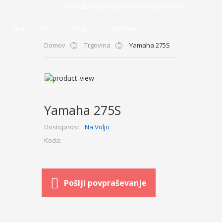
VZDRŽEVANJE INDUSTRIJSKIH MOTORJEV
ZASTOPSTVA
NOVICE
KONTAKT
Domov
Trgovina
Yamaha 275S
Yamaha 275S
Dostopnost:
Na Voljo
Koda:
Pošlji povpraševanje