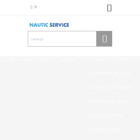
SI
PRIJAVA / REGISTRACIJA
DOMOV
PRODAJNI PROGRAM
IZVENKRMNI MOTORJI
PLOVILO Z MOTORJEM
PRENOSNI DO 20KM
SREDNJI DO 90KM
VELIKI DO 175KM