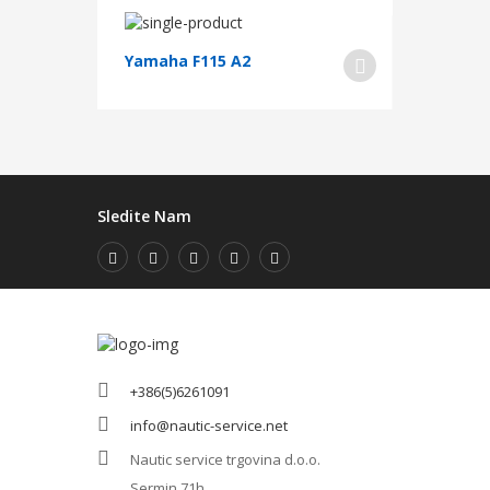
Yamaha F115 A2
Sledite Nam
+386(5)6261091
info@nautic-service.net
Nautic service trgovina d.o.o.
Sermin 71h