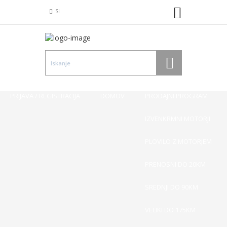
SI
PRIJAVA / REGISTRACIJA
DOMOV
PRODAJNI PROGRAM
IZVENKRMNI MOTORJI
PLOVILO Z MOTORJEM
PRENOSNI DO 20KM
SREDNJI DO 90KM
VELIKI DO 175KM