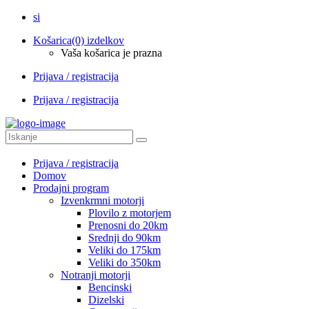
si
Košarica
(0) izdelkov
Vaša košarica je prazna
Prijava / registracija
Prijava / registracija
Prijava / registracija
Domov
Prodajni program
Izvenkrmni motorji
Plovilo z motorjem
Prenosni do 20km
Srednji do 90km
Veliki do 175km
Veliki do 350km
Notranji motorji
Bencinski
Dizelski