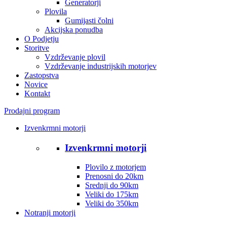
Generatorji
Plovila
Gumijasti čolni
Akcijska ponudba
O Podjetju
Storitve
Vzdrževanje plovil
Vzdrževanje industrijskih motorjev
Zastopstva
Novice
Kontakt
Prodajni program
Izvenkrmni motorji
Izvenkrmni motorji
Plovilo z motorjem
Prenosni do 20km
Srednji do 90km
Veliki do 175km
Veliki do 350km
Notranji motorji