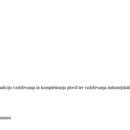
radicijo vzdrževanja in kompletiranja plovil ter vzdrževanja industrijski
ummins