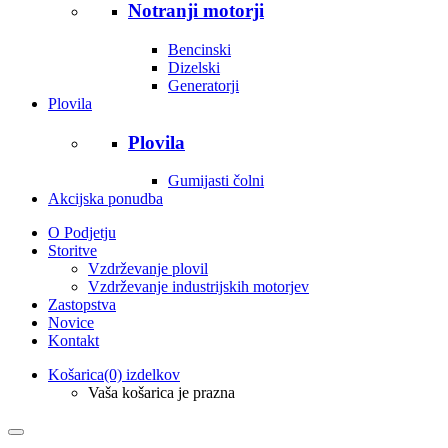
Notranji motorji
Bencinski
Dizelski
Generatorji
Plovila
Plovila
Gumijasti čolni
Akcijska ponudba
O Podjetju
Storitve
Vzdrževanje plovil
Vzdrževanje industrijskih motorjev
Zastopstva
Novice
Kontakt
Košarica
(0) izdelkov
Vaša košarica je prazna