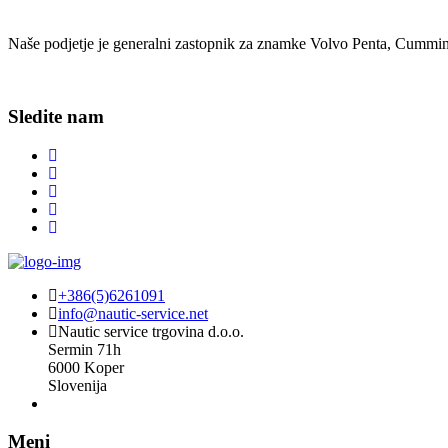
Naše podjetje je generalni zastopnik za znamke Volvo Penta, Cummin
Sledite nam
+386(5)6261091
info@nautic-service.net
Nautic service trgovina d.o.o.
Sermin 71h
6000 Koper
Slovenija
Meni