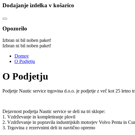
Dodajanje izdelka v košarico
Opozorilo
Izbran ni bil noben paket!
Izbran ni bil noben paket!
Domov
O Podjetju
O Podjetju
Podjetje Nautic service trgovina d.o.o. je podjetje z več kot 25 letno t
Dejavnost podjetja Nautic service se deli na tri sklope:
1. Vzdrževanje in kompletiranje plovil
2. Vzdrževanje in popravila industrijskih motorjev Volvo Penta in C
3. Trgovina z rezervnimi deli in navtično opremo