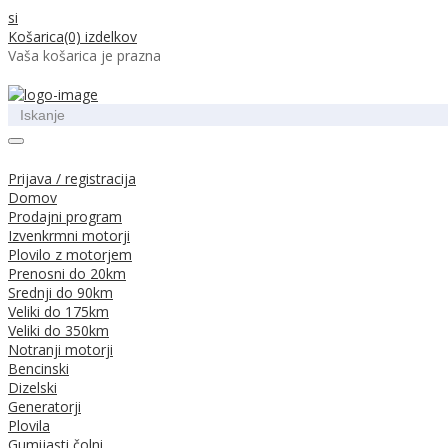
si
Košarica
(0) izdelkov
Vaša košarica je prazna
Prijava / registracija
Domov
Prodajni program
Izvenkrmni motorji
Plovilo z motorjem
Prenosni do 20km
Srednji do 90km
Veliki do 175km
Veliki do 350km
Notranji motorji
Bencinski
Dizelski
Generatorji
Plovila
Gumijasti čolni