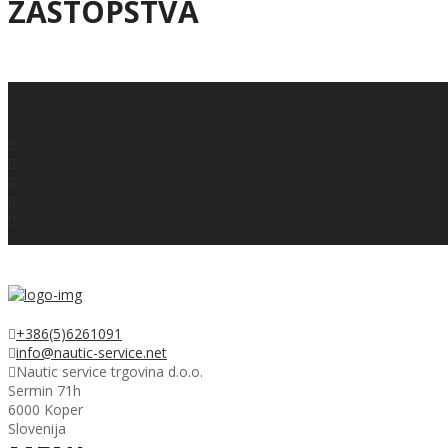
ZASTOPSTVA
SLEDITE NAM
+386(5)6261091
info@nautic-service.net
Nautic service trgovina d.o.o.
Sermin 71h
6000 Koper
Slovenija