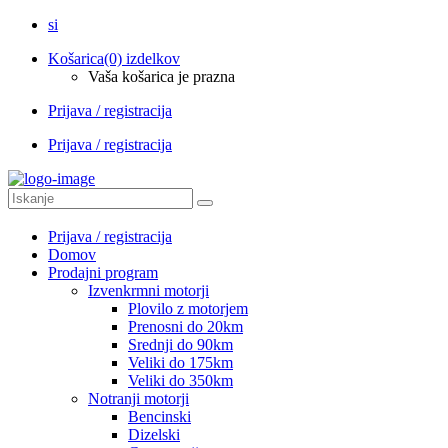
si
Košarica
(0) izdelkov
Vaša košarica je prazna
Prijava / registracija
Prijava / registracija
Prijava / registracija
Domov
Prodajni program
Izvenkrmni motorji
Plovilo z motorjem
Prenosni do 20km
Srednji do 90km
Veliki do 175km
Veliki do 350km
Notranji motorji
Bencinski
Dizelski