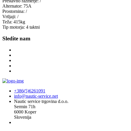
Prestavno razmerje:
/
Alternator:
75A
Prostornina:
/
Vrtljaji:
/
Teža:
415kg
Tip motorja:
4 taktni
Sledite nam
+386(5)6261091
info@nautic-service.net
Nautic service trgovina d.o.o.
Sermin 71h
6000 Koper
Slovenija