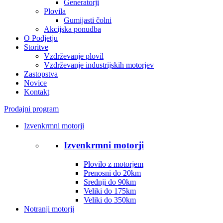
Generatorji
Plovila
Gumijasti čolni
Akcijska ponudba
O Podjetju
Storitve
Vzdrževanje plovil
Vzdrževanje industrijskih motorjev
Zastopstva
Novice
Kontakt
Prodajni program
Izvenkrmni motorji
Izvenkrmni motorji
Plovilo z motorjem
Prenosni do 20km
Srednji do 90km
Veliki do 175km
Veliki do 350km
Notranji motorji