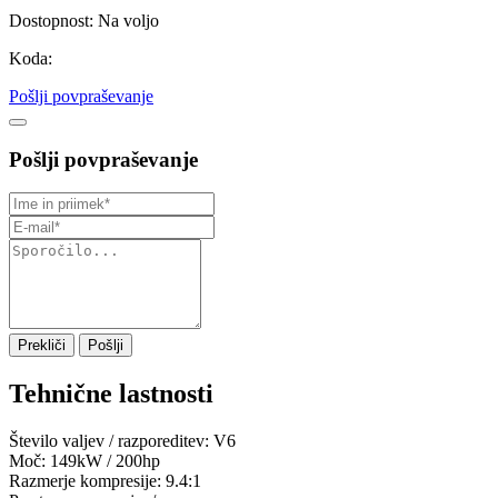
Dostopnost:
Na voljo
Koda:
Pošlji povpraševanje
Pošlji povpraševanje
Prekliči
Pošlji
Tehnične lastnosti
Število valjev / razporeditev:
V6
Moč:
149kW / 200hp
Razmerje kompresije:
9.4:1