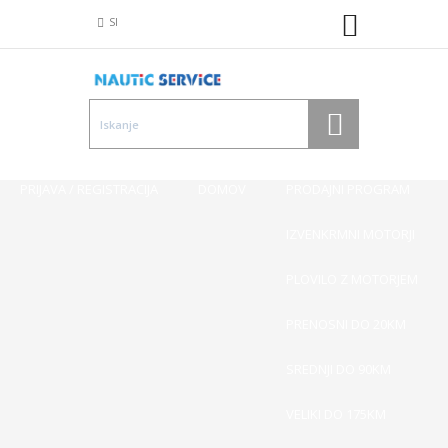
SI
PRIJAVA / REGISTRACIJA
DOMOV
PRODAJNI PROGRAM
IZVENKRMNI MOTORJI
PLOVILO Z MOTORJEM
PRENOSNI DO 20KM
SREDNJI DO 90KM
VELIKI DO 175KM