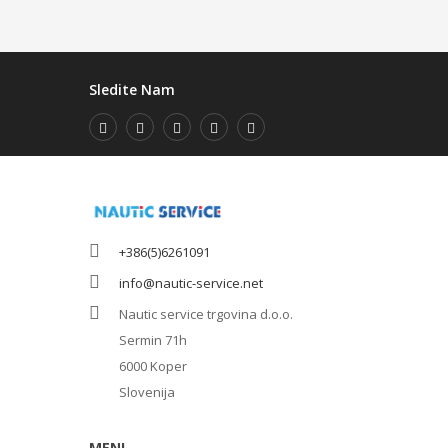
Sledite Nam
+386(5)6261091
info@nautic-service.net
Nautic service trgovina d.o.o.
Sermin 71h
6000 Koper
Slovenija
MENI