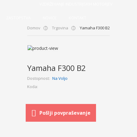
VZDRŽEVANJE INDUSTRIJSKIH MOTORJEV
ZASTOPSTVA
NOVICE
KONTAKT
Domov
Trgovina
Yamaha F300 B2
Yamaha F300 B2
Dostopnost:
Na Voljo
Koda:
Pošlji povpraševanje