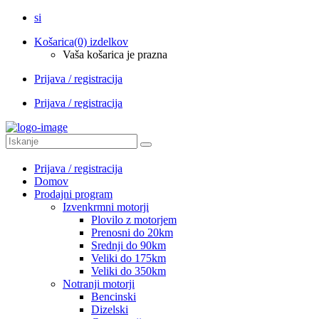
si
Košarica
(0) izdelkov
Vaša košarica je prazna
Prijava / registracija
Prijava / registracija
Prijava / registracija
Domov
Prodajni program
Izvenkrmni motorji
Plovilo z motorjem
Prenosni do 20km
Srednji do 90km
Veliki do 175km
Veliki do 350km
Notranji motorji
Bencinski
Dizelski