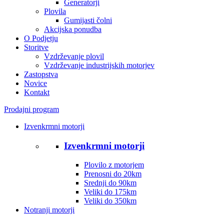
Generatorji
Plovila
Gumijasti čolni
Akcijska ponudba
O Podjetju
Storitve
Vzdrževanje plovil
Vzdrževanje industrijskih motorjev
Zastopstva
Novice
Kontakt
Prodajni program
Izvenkrmni motorji
Izvenkrmni motorji
Plovilo z motorjem
Prenosni do 20km
Srednji do 90km
Veliki do 175km
Veliki do 350km
Notranji motorji