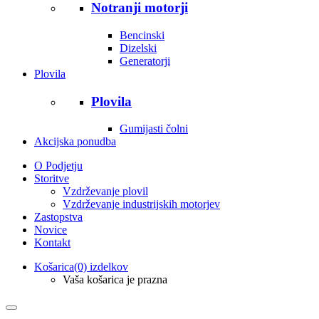
Notranji motorji
Bencinski
Dizelski
Generatorji
Plovila
Plovila
Gumijasti čolni
Akcijska ponudba
O Podjetju
Storitve
Vzdrževanje plovil
Vzdrževanje industrijskih motorjev
Zastopstva
Novice
Kontakt
Košarica
(0) izdelkov
Vaša košarica je prazna