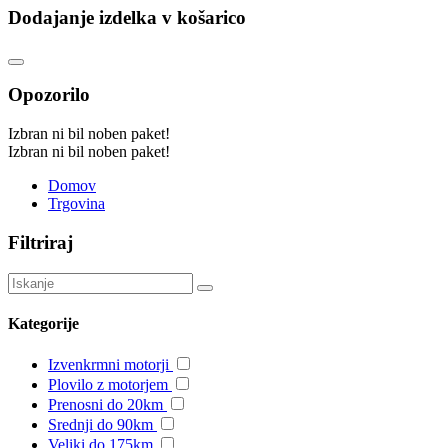
Dodajanje izdelka v košarico
Opozorilo
Izbran ni bil noben paket!
Izbran ni bil noben paket!
Domov
Trgovina
Filtriraj
Kategorije
Izvenkrmni motorji
Plovilo z motorjem
Prenosni do 20km
Srednji do 90km
Veliki do 175km