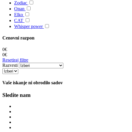
Zodiac
Onan
Elko
CAT
Whisper power
Cenovni razpon
0€
0€
Resetiraj filtre
Razvrsti
Vaše iskanje ni obrodilo sadov
Sledite nam