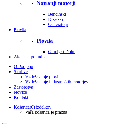
Notranji motorji
Bencinski
Dizelski
Generatorji
Plovila
Plovila
Gumijasti čolni
Akcijska ponudba
O Podjetju
Storitve
Vzdrževanje plovil
Vzdrževanje industrijskih motorjev
Zastopstva
Novice
Kontakt
Košarica
(0) izdelkov
Vaša košarica je prazna