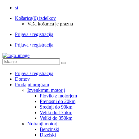
si
Košarica
(0) izdelkov
Vaša košarica je prazna
Prijava / registracija
Prijava / registracija
Prijava / registracija
Domov
Prodajni program
Izvenkrmni motorji
Plovilo z motorjem
Prenosni do 20km
Srednji do 90km
Veliki do 175km
Veliki do 350km
Notranji motorji
Bencinski
Dizelski