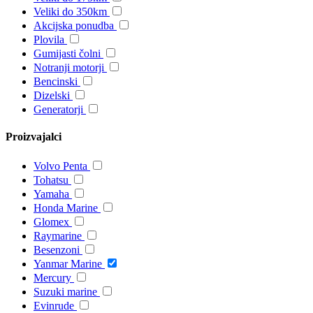
Veliki do 350km
Akcijska ponudba
Plovila
Gumijasti čolni
Notranji motorji
Bencinski
Dizelski
Generatorji
Proizvajalci
Volvo Penta
Tohatsu
Yamaha
Honda Marine
Glomex
Raymarine
Besenzoni
Yanmar Marine
Mercury
Suzuki marine
Evinrude