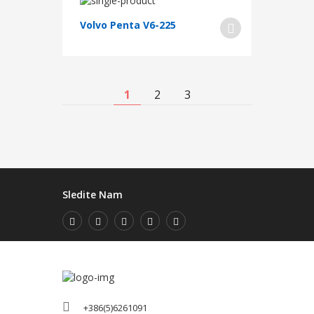
Volvo Penta V6-225
1
2
3
Sledite Nam
+386(5)6261091