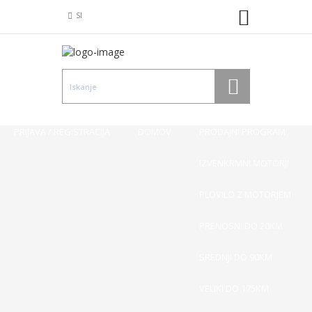
SI
PRIJAVA / REGISTRACIJA
DOMOV
PRODAJNI PROGRAM
IZVENKRMNI MOTORJI
PLOVILO Z MOTORJEM
PRENOSNI DO 20KM
SREDNJI DO 90KM
VELIKI DO 175KM